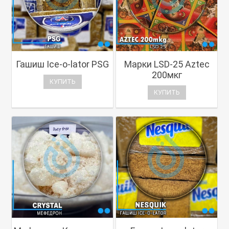
Гашиш Ice-o-lator PSG
Марки LSD-25 Aztec
200мкг
КУПИТЬ
КУПИТЬ