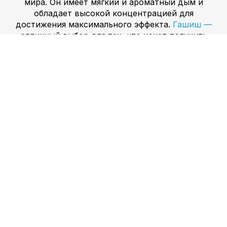
мира. Он имеет мягкий и ароматный дым и
обладает высокой концентрацией для
достижения максимального эффекта.
Гашиш —
отличный выбор для тех, кто хочет получить
более сильный и продолжительный кайф. Мы
предлагаем множество сортов, каждый из
которых имеет свой уникальный вкус и аромат.
Попробуйте наш гашиш сегодня и почувствуйте
разницу сами.
Амфетамин —
надежный
стимулятор, который помогает повысить
энергию и концентрацию внимания. Он
безопасен и эффективен при ответственном
использовании и доступен в различных формах и
дозировках. Если вам нужно быстро взбодриться
для работы или учебы, или вы ищете более
продолжительный заряд энергии, мы
предоставим вам все необходимое. Наша
продукция амфетамина имеет высочайшее
качество и гарантированно удовлетворит ваши
потребности.