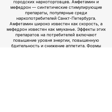
городских наркоторговцев. Амфетамин и
мефедрон — синтетические стимулирующие
препараты, популярные среди
наркопотребителей Санкт-Петербурга.
Амфетамин широко известен как скорость, а
мефедрон известен как мяуканье. Эффекты этих
препаратов на потребителей включают
повышение уровня энергии, повышенную
бдительность и снижение аппетита. Формы
амфетамина и мефедрона, доступные в Санкт-
Петербурге, включают таблетки, порошки и
кристаллы. Эти наркотики запрещены в Санкт-
Петербурге, но их легко приобрести через
городских наркоторговцев.
ЛСД —
галлюциногенный наркотик, популярный среди
наркоманов Санкт-Петербурга. Он широко
известен как кислота и получается из гриба,
который растет на ржи и других зерновых
культурах. Воздействие ЛСД на потребителей
включает изменение восприятия, галлюцинации
и изменения настроения и мышления. Формы