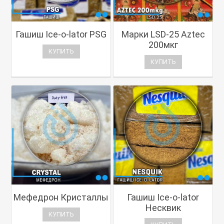
Гашиш Ice-o-lator PSG
Марки LSD-25 Aztec
200мкг
КУПИТЬ
КУПИТЬ
Мефедрон Кристаллы
Гашиш Ice-o-lator
Несквик
КУПИТЬ