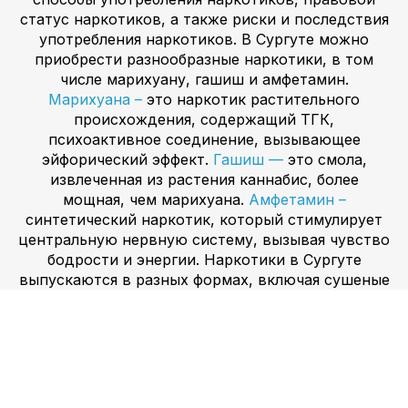
статус наркотиков, а также риски и последствия
употребления наркотиков. В Сургуте можно
приобрести разнообразные наркотики, в том
числе марихуану, гашиш и амфетамин.
Марихуана –
это наркотик растительного
происхождения, содержащий ТГК,
психоактивное соединение, вызывающее
эйфорический эффект.
Гашиш —
это смола,
извлеченная из растения каннабис, более
мощная, чем марихуана.
Амфетамин –
синтетический наркотик, который стимулирует
центральную нервную систему, вызывая чувство
бодрости и энергии. Наркотики в Сургуте
выпускаются в разных формах, включая сушеные
листья и бутоны марихуаны, гашишную смолу, а
также таблетки и порошок амфетамина.
Марихуану и гашиш обычно курят, а амфетамин
нюхают или принимают внутрь. Эффективность
препарата варьируется в зависимости от формы:
гашиш более эффективен, чем сушеные листья