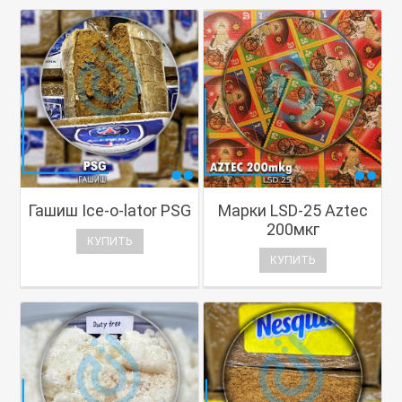
Гашиш Ice-o-lator PSG
Марки LSD-25 Aztec
200мкг
КУПИТЬ
КУПИТЬ