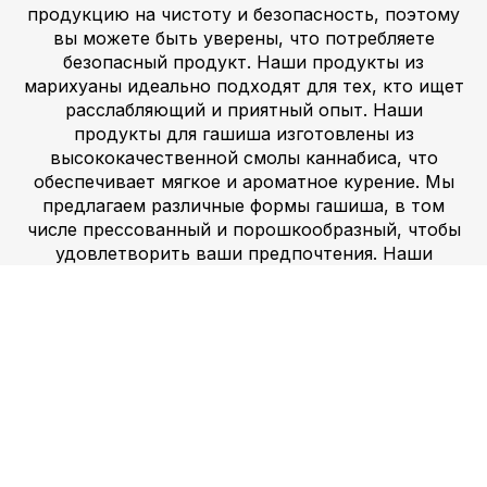
продукцию на чистоту и безопасность, поэтому
вы можете быть уверены, что потребляете
безопасный продукт. Наши продукты из
марихуаны идеально подходят для тех, кто ищет
расслабляющий и приятный опыт. Наши
продукты для гашиша изготовлены из
высококачественной смолы каннабиса, что
обеспечивает мягкое и ароматное курение. Мы
предлагаем различные формы гашиша, в том
числе прессованный и порошкообразный, чтобы
удовлетворить ваши предпочтения. Наши
продукты из гашиша идеально подходят для тех,
кто ищет более насыщенный и ароматный опыт.
Мы предлагаем различные стимулирующие
препараты, включая амфетамины, которые
помогут повысить вашу энергию, концентрацию
и мотивацию. Эти препараты безопасны и
эффективны при ответственном использовании
и могут помочь вам достичь ваших целей. Если
вам нужен заряд энергии для работы или